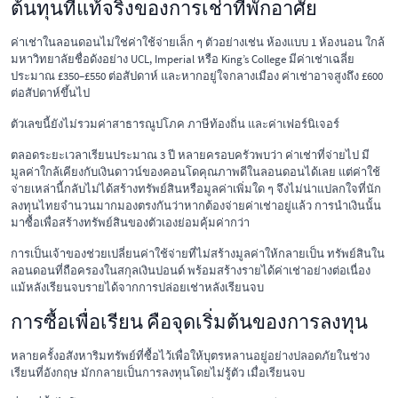
ต้นทุนที่แท้จริงของการเช่าที่พักอาศัย
ค่าเช่าในลอนดอนไม่ใช่ค่าใช้จ่ายเล็ก ๆ ตัวอย่างเช่น ห้องแบบ 1 ห้องนอน ใกล้
มหาวิทยาลัยชื่อดังอย่าง UCL, Imperial หรือ King’s College มีค่าเช่าเฉลี่ย
ประมาณ £350–£550 ต่อสัปดาห์ และหากอยู่ใจกลางเมือง ค่าเช่าอาจสูงถึง £600
ต่อสัปดาห์ขึ้นไป
ตัวเลขนี้ยังไม่รวมค่าสาธารณูปโภค ภาษีท้องถิ่น และค่าเฟอร์นิเจอร์
ตลอดระยะเวลาเรียนประมาณ 3 ปี หลายครอบครัวพบว่า ค่าเช่าที่จ่ายไป มี
มูลค่าใกล้เคียงกับเงินดาวน์ของคอนโดคุณภาพดีในลอนดอนได้เลย แต่ค่าใช้
จ่ายเหล่านี้กลับไม่ได้สร้างทรัพย์สินหรือมูลค่าเพิ่มใด ๆ จึงไม่น่าแปลกใจที่นัก
ลงทุนไทยจำนวนมากมองตรงกันว่าหากต้องจ่ายค่าเช่าอยู่แล้ว การนำเงินนั้น
มาซื้อเพื่อสร้างทรัพย์สินของตัวเองย่อมคุ้มค่ากว่า
การเป็นเจ้าของช่วยเปลี่ยนค่าใช้จ่ายที่ไม่สร้างมูลค่าให้กลายเป็น ทรัพย์สินใน
ลอนดอนที่ถือครองในสกุลเงินปอนด์ พร้อมสร้างรายได้ค่าเช่าอย่างต่อเนื่อง
แม้หลังเรียนจบรายได้จากการปล่อยเช่าหลังเรียนจบ
การซื้อเพื่อเรียน คือจุดเริ่มต้นของการลงทุน
หลายครั้งอสังหาริมทรัพย์ที่ซื้อไว้เพื่อให้บุตรหลานอยู่อย่างปลอดภัยในช่วง
เรียนที่อังกฤษ มักกลายเป็นการลงทุนโดยไม่รู้ตัว เมื่อเรียนจบ